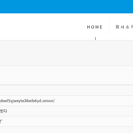
HOME
회사소
pbwl5yjwxyte36eib6yd.onion/
알린다
’