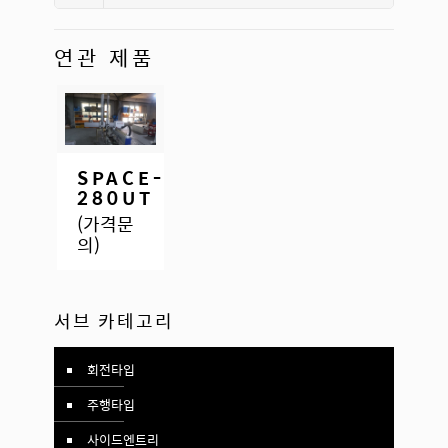
연관 제품
자세히 보
SPACE-
280UT
(가격문
기
의)
서브 카테고리
회전타입
주행타입
사이드엔트리