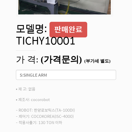
모델명:
판매완료
TICHY10001
가 격:
(가격문의)
(부가세 별도)
▪ 재 고: 없음
▪ 제조사: cocorobot
- ROBOT: 한양로보틱스(TA-100DI)
- 제어기: COCOKOREA(ISC-4000)
- 적용사출기: 130 TON 이하